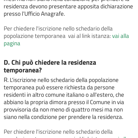
Dichiarare l'avvenuta riconciliazione con il coniuge
residenza devono presentare apposita dichiarazione
Dichiarare l'esatta indicazione del nome composto da
presso l’Ufficio Anagrafe.
più elementi
Per
chiedere l'iscrizione nello schedario della
Dichiarazione di dimora abituale per cittadini
extracomunitari
popolazione temporanea vai al link istanza:
vai alla
pagina
Dissequestro di veicoli sequestrati perchè sprovvisti
di assicurazione
Donazione degli organi
Categoria:
D. Chi può chiedere la residenza
temporanea?
FAQ
R.
L'iscrizione nello schedario della popolazione
Gestire un'area verde
temporanea può essere richiesta da persone
IMU - Imposta Municipale Unica
residenti in altro comune italiano o all'estero, che
Intrattenimenti, spettacoli, eventi e manifestazioni
abbiano la propria dimora presso il Comune in via
provvisoria da non meno di quattro mesi ma non
Iscriversi all'albo comunale delle associazioni
siano nella condizione per prendere la residenza.
Iscriversi o cancellarsi dall'albo degli scrutatori
Iscriversi o cancellarsi dall'albo dei giudici popolari
Per
chiedere l'iscrizione nello schedario della