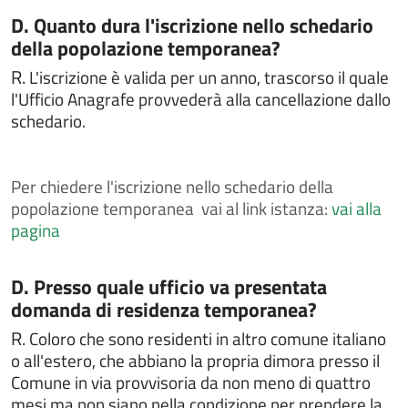
civile
Categoria:
D. Quanto dura l'iscrizione nello schedario
Chiedere la sepoltura nei cimiteri comunali
della popolazione temporanea?
Chiedere un interpello
R.
L'iscrizione è valida per un anno, trascorso il quale
Chiedere un rimborso per erroneo versamento
l'Ufficio Anagrafe provvederà alla cancellazione dallo
schedario.
Comunicare i dati del conducente o del locatario a
seguito di un accertamento di violazione
Contestazioni e ricorsi a verbali o atti di
Per
chiedere l'iscrizione nello schedario della
accertamento
popolazione temporanea vai al link istanza:
vai alla
Contributo per il superamento e l'eliminazione di
pagina
barriere architettoniche in edifici privati
Contributo per l’acquisto di libri di testo
Categoria:
D. Presso quale ufficio va presentata
Costituire un'unione civile
domanda di residenza temporanea?
Denuncia di smarrimento sottrazione distruzione
R.
Coloro che sono residenti in altro comune italiano
carta di circolazione o patente di guida
o all'estero, che abbiano la propria dimora presso il
Depositare o ritirare le disposizioni anticipate di
Comune in via provvisoria da non meno di quattro
trattamento (DAT)
mesi ma non siano nella condizione per prendere la