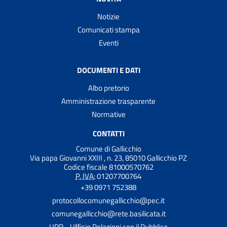
Notizie
Comunicati stampa
Eventi
DOCUMENTI E DATI
Albo pretorio
Amministrazione trasparente
Normative
CONTATTI
Comune di Gallicchio
Via papa Giovanni XXIII , n. 23, 85010 Gallicchio PZ
Codice fiscale 81000570762
P. IVA:
01207700764
+39 0971 752388
protocollocomunegallicchio@pec.it
comunegallicchio@rete.basilicata.it
URP - Ufficio Relazioni con il Pubblico