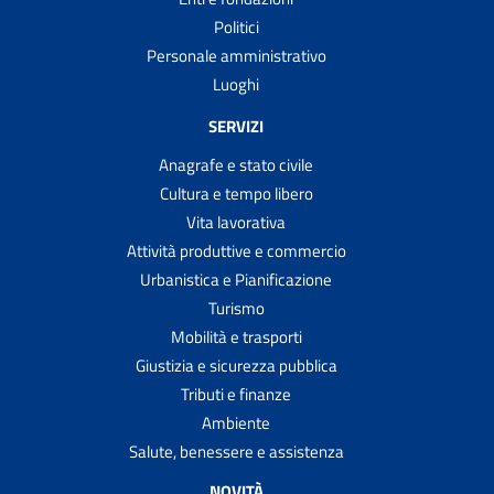
Trasportare cadaveri, ceneri o resti mortali all'estero
Politici
Personale amministrativo
Trasportare salme, cadaveri, ceneri o resti mortali
all'interno del territorio italiano
Luoghi
Trasporto scolastico scuolabus
SERVIZI
Votare al proprio domicilio
Anagrafe e stato civile
Votare presso ospedali, case di riposo e carceri
Cultura e tempo libero
Vita lavorativa
Attività produttive e commercio
Urbanistica e Pianificazione
Turismo
Mobilità e trasporti
Giustizia e sicurezza pubblica
Tributi e finanze
Ambiente
Salute, benessere e assistenza
NOVITÀ