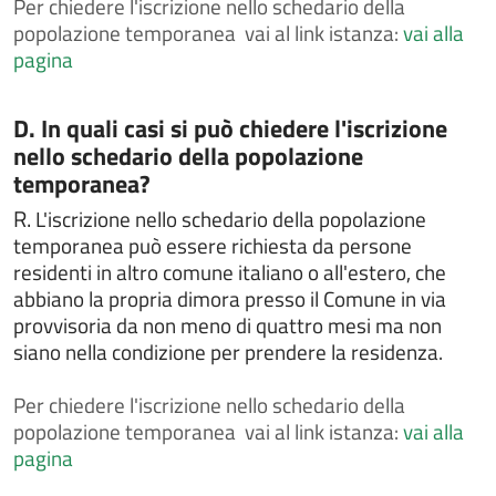
Per
chiedere l'iscrizione nello schedario della
i cittadini comunitari
popolazione temporanea vai al link istanza:
vai alla
Chiedere l'attribuzione del cognome materno al
pagina
momento della nascita
Chiedere l'autorizzazione al trasporto e alla
cremazione
Categoria:
D. In quali casi si può chiedere l'iscrizione
nello schedario della popolazione
Chiedere l'autorizzazione alla esumazione,
estumulazione o traslazione
temporanea?
Chiedere la cittadinanza italiana
R.
L'iscrizione nello schedario della popolazione
temporanea può essere richiesta da persone
Chiedere la concessione, il rinnovo e/o la rinuncia di
loculo od ossario
residenti in altro comune italiano o all'estero, che
abbiano la propria dimora presso il Comune in via
Chiedere la concessione, il rinnovo e/o la rinuncia di
provvisoria da non meno di quattro mesi ma non
loculo od ossario
siano nella condizione per prendere la residenza.
Chiedere la consultazione e la copia delle liste
elettorali
Per
chiedere l'iscrizione nello schedario della
Chiedere la legalizzazione di fotografia
popolazione temporanea vai al link istanza:
vai alla
Chiedere la pubblicazione di matrimonio
pagina
Chiedere la rettifica di dati anagrafici in atti di stato