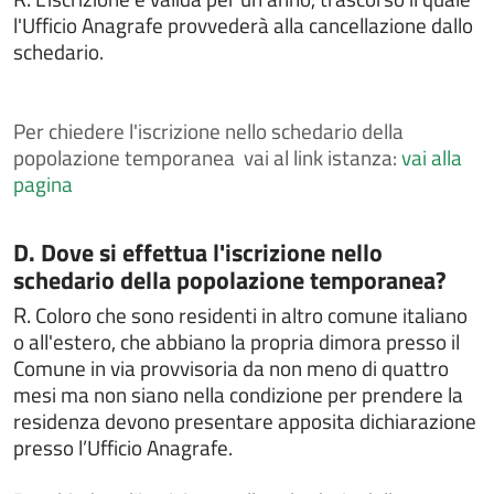
Chiedere il rilascio del passaporto
l'Ufficio Anagrafe provvederà alla cancellazione dallo
schedario.
Chiedere il rilascio della tessera elettorale
Chiedere il rilascio di certificati anagrafici
Chiedere il rilascio di certificati ed estratti di atti di
Per
chiedere l'iscrizione nello schedario della
stato civile
popolazione temporanea vai al link istanza:
vai alla
pagina
Chiedere il rilascio di certificati ed estratti di leva
militare
Chiedere il rilascio di certificato di iscrizione alle liste
Categoria:
D. Dove si effettua l'iscrizione nello
elettorali
schedario della popolazione temporanea?
Chiedere il rilascio di copia integrale di atti di stato
R.
Coloro che sono residenti in altro comune italiano
civile
o all'estero, che abbiano la propria dimora presso il
Chiedere il rilascio o il rinnovo della carta d'identità
Comune in via provvisoria da non meno di quattro
elettronica
mesi ma non siano nella condizione per prendere la
Chiedere il voto assistito
residenza devono presentare apposita dichiarazione
Chiedere l'assegnazione del numero civico
presso l’Ufficio Anagrafe.
Chiedere l'attestazione di soggiorno permanente per