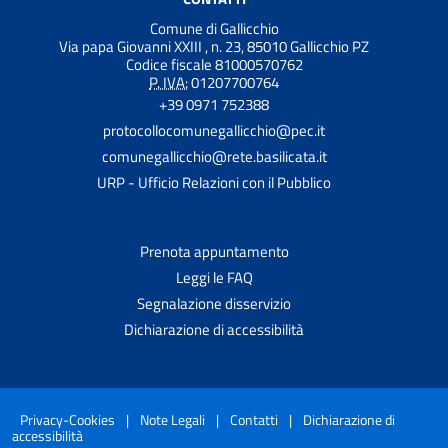
Comune di Gallicchio
Via papa Giovanni XXIII , n. 23, 85010 Gallicchio PZ
Codice fiscale 81000570762
P. IVA:
01207700764
+39 0971 752388
protocollocomunegallicchio@pec.it
comunegallicchio@rete.basilicata.it
URP - Ufficio Relazioni con il Pubblico
Prenota appuntamento
Leggi le FAQ
Segnalazione disservizio
Dichiarazione di accessibilità
Privacy-Cookies
|
Note Legali
|
Contatti
|
Dichiarazione di
accessibilità