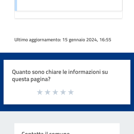
Ultimo aggiornamento:
15 gennaio 2024, 16:55
Quanto sono chiare le informazioni su
questa pagina?
Valuta da 1 a 5 stelle la pagina
Valuta 1 stelle su 5
Valuta 2 stelle su 5
Valuta 3 stelle su 5
Valuta 4 stelle su 5
Valuta 5 stelle su 5
Contatta il comune