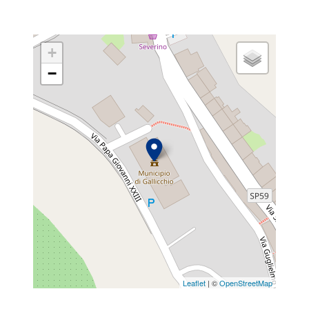
+
−
Leaflet
| ©
OpenStreetMap